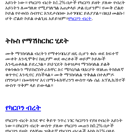
አይነት ነው። የካርቦን ብረት ከ1.2% በታች የካርቦን ይዘት ያለው የብረት
አይነትን ለመግለጽ የሚያገለግል አጠቃላይ ቃል ቢሆንም፣ የሙቅ ሮልድ
ኮይል የተወሰነ ስብጥር እንደታሰበው አተገባበር ይለያያል። በዚህ መልኩ፣
ሆት ሮልድ ኮይል ሁልጊዜ አይይዝም።
የካርቦን ብረት
.
ትኩስ የማሽከርከር ሂደት
ሙቅ ማንከባለል ብረትን የማቀነባበሪያ ዘዴ ሲሆን ቁሱ ወደ ከፍተኛ
ሙቀት እንዲሞቅና ከዚያም ወደ ወረቀቶች ወይም ኮይሎች
እንዲጠቀለል ይደረጋል። ይህ ሂደት ከቀዝቃዛ ማንከባለል ይልቅ
የቁሳቁሱን ማይክሮስትራክቸር እና ሜካኒካል ባህሪያት የበለጠ ትክክለኛ
ቁጥጥር እንዲኖር ያስችላል። ሙቅ ማንከባለል ጥቅልል ​​በተለምዶ
በግንባታ፣ በመጓጓዣ እና በማኑፋክቸሪንግ ውስጥ ባሉ ሰፊ አፕሊኬሽኖች
ውስጥ ጥቅም ላይ ይውላል።
የካርቦን ብረት
የካርቦን ብረት እንደ ዋና ቅይጥ ንጥረ ነገር ካርቦንን የያዘ የብረት አይነት
ነው። በካርቦን ብረት ውስጥ ያለው የካርቦን መጠን ከ0.2% በታች
የካርቦን ይዘት ያላቸው ዝቅተኛ የካርቦን ብረቶች እስከ ከ1% በላይ