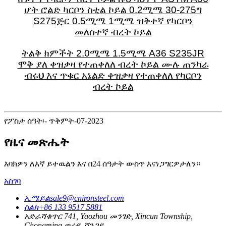
ሆት ሮልድ ካርቦን ስቲል ኮይል 0.2ሚሜ 30-275ግ
S275ጅር 0.5ሚሜ 1ሚሜ ዝቅተኛ የካርቦን
መለስተኛ ብረት ኮይል
ትልቅ ክምችት 2.0ሚሜ 1.5ሚሜ A36 S235JR
ሞቅ ያለ ቀዝቃዛ የተጠቀለለ ብረት ኮይል ሙሉ ጠንካራ
ብሩህ እና ጥቁር አኔልድ ቀዝቃዛ የተጠቀለለ የካርቦን
ብረት ኮይል
የፖስታ ሰዓት፡- ጥቅምት-07-2023
የዜና መጽሔት
እባክዎን ለእኛ ይተዉልን እና በ24 ሰዓታት ውስጥ እናነጋግርዎታለን።
አስገባ
ኢሜይል
sale9@cnironsteel.com
ስልክ
+86 133 9517 5881
አድራሻ
ቁጥር 741, Yaozhou መንገድ, Xincun Township,
Chongming ወረዳ, ሻንጋይ