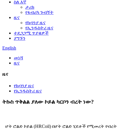
ስለ እኛ
ታሪክ
የፋብሪካ ጉብኝት
ዜና
የኩባንያ ዜና
የኢንዱስትሪ ዜና
ተደጋጋሚ ጥያቄዎች
ያግኙን
English
መነሻ
ዜና
ዜና
የኩባንያ ዜና
የኢንዱስትሪ ዜና
ትኩስ ጥቅልል ​​ያለው ኮይል ካርቦን ብረት ነው?
ሆት ሮልድ ኮይል (HRCoil) በሆት ሮልድ ሂደቶች የሚመረት የብረት