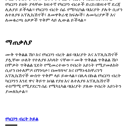
የካርቦን ይዘት ያላቸው ከፍተኛ የካርቦን ብረቶች ድረስ በከፍተኛ ደረጃ
ሊለያይ ይችላል። የካርቦን ብረት ሰፊ የሜካኒካል ባህሪያት ያሉት ሲሆን
ለተለያዩ አፕሊኬሽኖች፣ ለመዋቅራዊ ክፍሎች፣ ለመሳሪያዎች እና
ለመቁረጫ ዕቃዎች ጥቅም ላይ ሊውል ይችላል።
ማጠቃለያ
ሙቅ ጥቅልል ​​ሽቦ እና የካርቦን ብረት ልዩ ባህሪያት እና አፕሊኬሽኖች
ያሏቸው ሁለት የተለያዩ አካላት ናቸው። ሙቅ ጥቅልል ​​ጥቅልል ​​ሽቦ
በሞቃት ጥቅልል ​​ሂደት የሚመረተውን የብረት አይነት የሚያመለክት
ሲሆን በተለምዶ በግንባታ፣ በመጓጓዣ እና በማኑፋክቸሪንግ
አፕሊኬሽኖች ውስጥ ጥቅም ላይ ይውላል። በሌላ በኩል የካርቦን ብረት
ካርቦንን እንደ ዋና ቅይጥ አባል የያዘ እና ለተለያዩ አፕሊኬሽኖች
ተስማሚ የሚያደርግ ሰፊ የሜካኒካል ባህሪያት ያለው የብረት አይነትን
ያመለክታል።
የካርቦን ብረት ኮይል