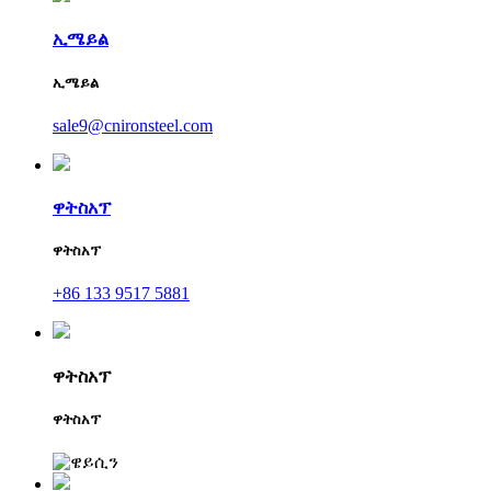
ኢሜይል
ኢሜይል
sale9@cnironsteel.com
ዋትስአፕ
ዋትስአፕ
+86 133 9517 5881
ዋትስአፕ
ዋትስአፕ