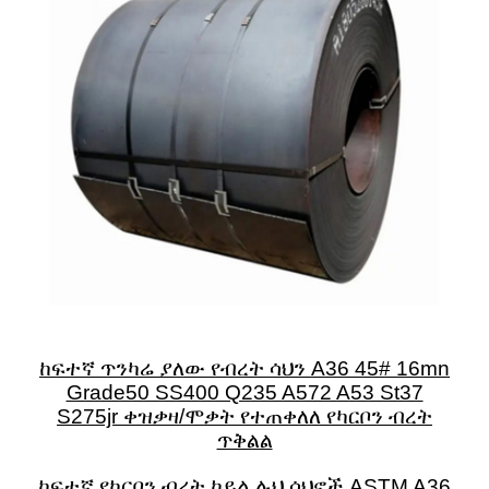
ከፍተኛ ጥንካሬ ያለው የብረት ሳህን A36 45# 16mn
Grade50 SS400 Q235 A572 A53 St37
S275jr ቀዝቃዛ/ሞቃት የተጠቀለለ የካርቦን ብረት
ጥቅልል
ከፍተኛ የካርቦን ብረት ኮይል ሉህ ሳህኖች ASTM A36