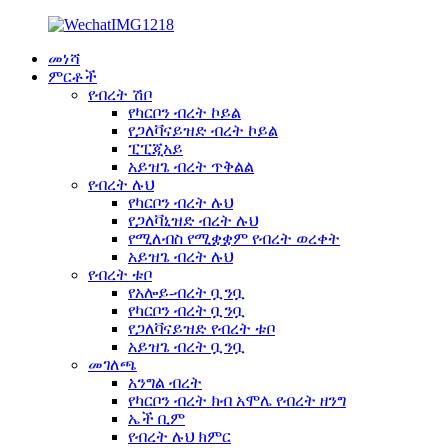
መነሻ
ምርቶች
የብረት ሽቦ
የካርቦን ብረት ኮይል
የጋለቫናይዝድ ብረት ኮይል
ፒፒጂአይ
አይዝጌ ብረት ጥቅልል
የብረት ሉህ
የካርቦን ብረት ሉህ
የጋለቫኒዝድ ብረት ሉህ
የሚለብስ የሚቋቋም የብረት ወረቀት
አይዝጌ ብረት ሉህ
የብረት ቱቦ
የአሎይ-ብረት ቧንቧ
የካርቦን ብረት ቧንቧ
የጋለቫናይዝድ የብረት ቱቦ
አይዝጌ ብረት ቧንቧ
መገለጫ
አንግል ብረት
የካርቦን ብረት ክብ አሞሌ የብረት ዘንግ
ኤች ቢም
የብረት ሉህ ክምር