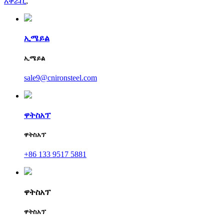
አቅራቢ
,
ኢሜይል
ኢሜይል
sale9@cnironsteel.com
ዋትስአፕ
ዋትስአፕ
+86 133 9517 5881
ዋትስአፕ
ዋትስአፕ