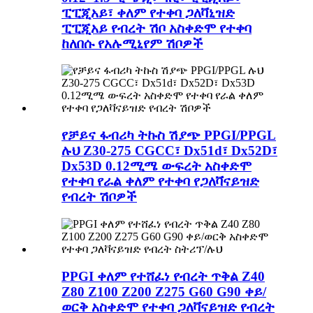
ፒፒጂአይ፣ ቀለም የተቀባ ጋለቫኒዝድ
ፒፒጂአይ የብረት ሽቦ አስቀድሞ የተቀባ
ከለበሱ የአሉሚኒየም ሽቦዎች
የቻይና ፋብሪካ ትኩስ ሽያጭ PPGI/PPGL
ሉህ Z30-275 CGCC፣ Dx51d፣ Dx52D፣
Dx53D 0.12ሚሜ ውፍረት አስቀድሞ
የተቀባ የራል ቀለም የተቀባ የጋለቫናይዝድ
የብረት ሽቦዎች
PPGI ቀለም የተሸፈነ የብረት ጥቅል Z40
Z80 Z100 Z200 Z275 G60 G90 ቀይ/
ወርቅ አስቀድሞ የተቀባ ጋለቫናይዝድ የብረት