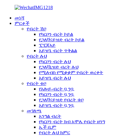
መነሻ
ምርቶች
የብረት ሽቦ
የካርቦን ብረት ኮይል
የጋለቫናይዝድ ብረት ኮይል
ፒፒጂአይ
አይዝጌ ብረት ጥቅልል
የብረት ሉህ
የካርቦን ብረት ሉህ
የጋለቫኒዝድ ብረት ሉህ
የሚለብስ የሚቋቋም የብረት ወረቀት
አይዝጌ ብረት ሉህ
የብረት ቱቦ
የአሎይ-ብረት ቧንቧ
የካርቦን ብረት ቧንቧ
የጋለቫናይዝድ የብረት ቱቦ
አይዝጌ ብረት ቧንቧ
መገለጫ
አንግል ብረት
የካርቦን ብረት ክብ አሞሌ የብረት ዘንግ
ኤች ቢም
የብረት ሉህ ክምር