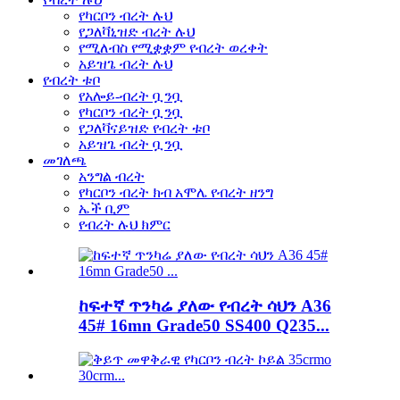
የካርቦን ብረት ሉህ
የጋለቫኒዝድ ብረት ሉህ
የሚለብስ የሚቋቋም የብረት ወረቀት
አይዝጌ ብረት ሉህ
የብረት ቱቦ
የአሎይ-ብረት ቧንቧ
የካርቦን ብረት ቧንቧ
የጋለቫናይዝድ የብረት ቱቦ
አይዝጌ ብረት ቧንቧ
መገለጫ
አንግል ብረት
የካርቦን ብረት ክብ አሞሌ የብረት ዘንግ
ኤች ቢም
የብረት ሉህ ክምር
ከፍተኛ ጥንካሬ ያለው የብረት ሳህን A36
45# 16mn Grade50 SS400 Q235...