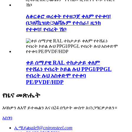
ለቆርቆሮ ወረቀት የተዘጋጀ ቀለም የተቀባ፣
በጋለቫኒዝድ/ጋልቫሉም የተሰራ፣ ዚንክ
የተቀባ፣ የብረት ሽቦ
ቀይ ሰማያዊ RAL ተከታታይ ቀለም
የተሸፈነ የብረት ኮይል ሉህ PPGI/PPGL
የብረት ሉህ አስቀድሞ የተቀባ
PE/PVDF/HDP
የዜና መጽሔት
እባክዎን ለእኛ ይተዉልን እና በ24 ሰዓታት ውስጥ እናነጋግርዎታለን።
አስገባ
ኢሜይል
sale9@cnironsteel.com