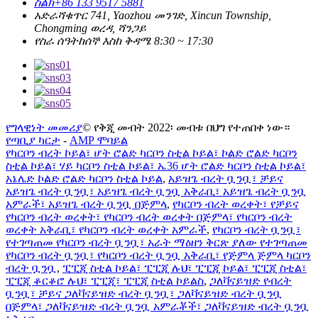
ስልክ
+86 133 9517 5881
አድራሻ
ቁጥር 741, Yaozhou መንገድ, Xincun Township,
Chongming ወረዳ, ሻንጋይ
የስራ ሰዓት
ከሰኞ እስከ ቅዳሜ 8:30 ~ 17:30
የግላዊነት መመሪያ
© የቅጂ መብት 2022፡ መብቱ በህግ የተጠበቀ ነው።
የጣቢያ ካርታ
-
AMP ሞባይል
የካርቦን ብረት ኮይል፣ ሆት ሮልድ ካርቦን ስቲል ኮይል፣ ኮልድ ሮልድ ካርቦን
ስቲል ኮይል፣ ሃይ ካርቦን ስቲል ኮይል፣ ኤ36 ሆት ሮልድ ካርቦን ስቲል ኮይል፣
አኔሌድ ኮልድ ሮልድ ካርቦን ስቲል ኮይል
,
አይዝጌ ብረት ቧንቧ፣ ቻይና
አይዝጌ ብረት ቧንቧ፣ አይዝጌ ብረት ቧንቧ አቅራቢ፣ አይዝጌ ብረት ቧንቧ
አምራች፣ አይዝጌ ብረት ቧንቧ በጅምላ
,
የካርቦን ብረት ወረቀት፣ የቻይና
የካርቦን ብረት ወረቀት፣ የካርቦን ብረት ወረቀት በጅምላ፣ የካርቦን ብረት
ወረቀት አቅራቢ፣ የካርቦን ብረት ወረቀት አምራች
,
የካርቦን ብረት ቧንቧ፣
የተገጣጠመ የካርቦን ብረት ቧንቧ፣ አራት ማዕዘን ቅርጽ ያለው የተገጣጠመ
የካርቦን ብረት ቧንቧ፣ የካርቦን ብረት ቧንቧ አቅራቢ፣ የጅምላ ጅምላ ካርቦን
ብረት ቧንቧ
,
ፒፒጂ ስቲል ኮይል፣ ፒፒጂ ሉህ፣ ፒፒጂ ኮይል፣ ፒፒጂ ስቲል፣
ፒፒጂ ቆርቆሮ ሉህ፣ ፒፒጂ፣ ፒፒጂ ስቲል ኮይልስ
,
ጋለቫናይዝድ የብረት
ቧንቧ፣ ቻይና ጋለቫናይዝድ ብረት ቧንቧ፣ ጋለቫናይዝድ ብረት ቧንቧ
በጅምላ፣ ጋለቫናይዝድ ብረት ቧንቧ አምራቾች፣ ጋለቫናይዝድ ብረት ቧንቧ