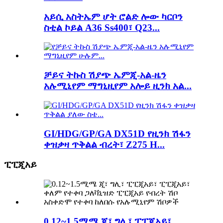
አይሲ አስትኤም ሆት ሮልድ ሎው ካርቦን
ስቲል ኮይል A36 Ss400፣ Q23...
ቻይና ትኩስ ሽያጭ ኤምጂ-አል-ዜን
አሉሚኒየም ማግኒዚየም አሎይ ዚንክ አል...
GI/HDG/GP/GA DX51D የዚንክ ሽፋን
ቀዝቃዛ ጥቅልል ​​ብረት፣ Z275 H...
ፒፒጂአይ
0.12~1.5ሚሜ ጂ፣ ግሊ፣ ፒፒጂአይ፣