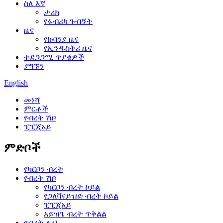
ስለ እኛ
ታሪክ
የፋብሪካ ጉብኝት
ዜና
የኩባንያ ዜና
የኢንዱስትሪ ዜና
ተደጋጋሚ ጥያቄዎች
ያግኙን
English
መነሻ
ምርቶች
የብረት ሽቦ
ፒፒጂአይ
ምድቦች
የካርቦን ብረት
የብረት ሽቦ
የካርቦን ብረት ኮይል
የጋለቫናይዝድ ብረት ኮይል
ፒፒጂአይ
አይዝጌ ብረት ጥቅልል
የብረት ሉህ