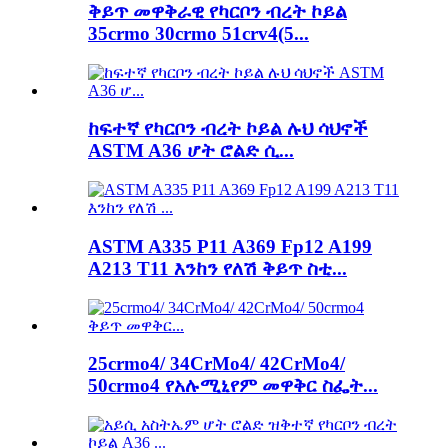
ቅይጥ መዋቅራዊ የካርቦን ብረት ኮይል
35crmo 30crmo 51crv4(5...
ከፍተኛ የካርቦን ብረት ኮይል ሉህ ሳህኖች
ASTM A36 ሆት ሮልድ ሲ...
ASTM A335 P11 A369 Fp12 A199
A213 T11 እንከን የለሽ ቅይጥ ስቲ...
25crmo4/ 34CrMo4/ 42CrMo4/
50crmo4 የአሉሚኒየም መዋቅር ስፌት...