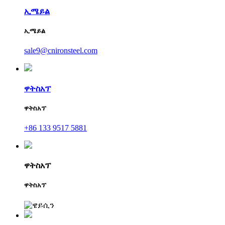
ኢሜይል
ኢሜይል
sale9@cnironsteel.com
ዋትስአፕ
ዋትስአፕ
+86 133 9517 5881
ዋትስአፕ
ዋትስአፕ