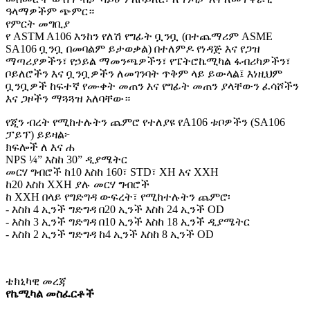
ዓላማዎችም ጭምር።
የምርት መግቢያ
የ ASTM A106 እንከን የለሽ የግፊት ቧንቧ (በተጨማሪም ASME
SA106 ቧንቧ በመባልም ይታወቃል) በተለምዶ የነዳጅ እና የጋዝ
ማጣሪያዎችን፣ የኃይል ማመንጫዎችን፣ የፔትሮኬሚካል ፋብሪካዎችን፣
ቦይለሮችን እና ቧንቧዎችን ለመገንባት ጥቅም ላይ ይውላል፤ እነዚህም
ቧንቧዎች ከፍተኛ የሙቀት መጠን እና የግፊት መጠን ያላቸውን ፈሳሾችን
እና ጋዞችን ማጓጓዝ አለባቸው።
የጂን ብረት የሚከተሉትን ጨምሮ የተለያዩ የA106 ቱቦዎችን (SA106
ፓይፕ) ይይዛል፦
ክፍሎች ለ እና ሐ
NPS ¼” እስከ 30” ዲያሜትር
መርሃ ግብሮች ከ10 እስከ 160፣ STD፣ XH እና XXH
ከ20 እስከ XXH ያሉ መርሃ ግብሮች
ከ XXH በላይ የግድግዳ ውፍረት፣ የሚከተሉትን ጨምሮ፡
- እስከ 4 ኢንች ግድግዳ በ20 ኢንች እስከ 24 ኢንች OD
- እስከ 3 ኢንች ግድግዳ በ10 ኢንች እስከ 18 ኢንች ዲያሜትር
- እስከ 2 ኢንች ግድግዳ ከ4 ኢንች እስከ 8 ኢንች OD
ቴክኒካዊ መረጃ
የኬሚካል መስፈርቶች