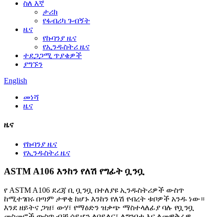
ስለ እኛ
ታሪክ
የፋብሪካ ጉብኝት
ዜና
የኩባንያ ዜና
የኢንዱስትሪ ዜና
ተደጋጋሚ ጥያቄዎች
ያግኙን
English
መነሻ
ዜና
ዜና
የኩባንያ ዜና
የኢንዱስትሪ ዜና
ASTM A106 እንከን የለሽ የግፊት ቧንቧ
የ ASTM A106 ደረጃ ቢ ቧንቧ በተለያዩ ኢንዱስትሪዎች ውስጥ
ከሚተገበሩ በጣም ታዋቂ ከሆኑ እንከን የለሽ የብረት ቱቦዎች አንዱ ነው።
እንደ ዘይትና ጋዝ፣ ውሃ፣ የማዕድን ዝቃጭ ማስተላለፊያ ባሉ የቧንቧ
መስመሮች ውስጥ ብቻ ሳይሆን ለቦይለር፣ ለግንባታ እና ለመዋቅራዊ