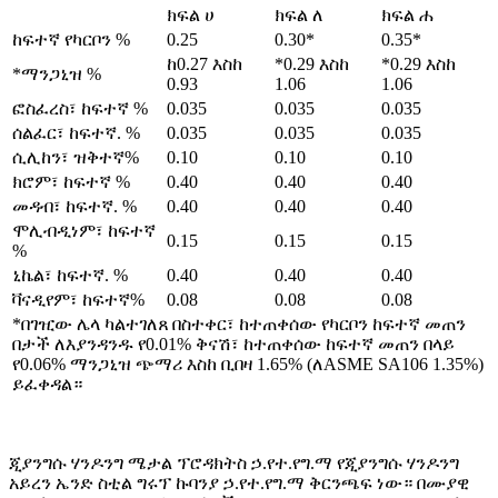
ክፍል ሀ
ክፍል ለ
ክፍል ሐ
ከፍተኛ የካርቦን %
0.25
0.30*
0.35*
ከ0.27 እስከ
*0.29 እስከ
*0.29 እስከ
*ማንጋኒዝ %
0.93
1.06
1.06
ፎስፈረስ፣ ከፍተኛ %
0.035
0.035
0.035
ሰልፈር፣ ከፍተኛ. %
0.035
0.035
0.035
ሲሊከን፣ ዝቅተኛ%
0.10
0.10
0.10
ክሮም፣ ከፍተኛ %
0.40
0.40
0.40
መዳብ፣ ከፍተኛ. %
0.40
0.40
0.40
ሞሊብዲነም፣ ከፍተኛ
0.15
0.15
0.15
%
ኒኬል፣ ከፍተኛ. %
0.40
0.40
0.40
ቫናዲየም፣ ከፍተኛ%
0.08
0.08
0.08
*በገዢው ሌላ ካልተገለጸ በስተቀር፣ ከተጠቀሰው የካርቦን ከፍተኛ መጠን
በታች ለእያንዳንዱ የ0.01% ቅናሽ፣ ከተጠቀሰው ከፍተኛ መጠን በላይ
የ0.06% ማንጋኒዝ ጭማሪ እስከ ቢበዛ 1.65% (ለASME SA106 1.35%)
ይፈቀዳል።
ጂያንግሱ ሃንዶንግ ሜታል ፕሮዳክትስ ኃ.የተ.የግ.ማ የጂያንግሱ ሃንዶንግ
አይረን ኤንድ ስቲል ግሩፕ ኩባንያ ኃ.የተ.የግ.ማ ቅርንጫፍ ነው። በሙያዊ