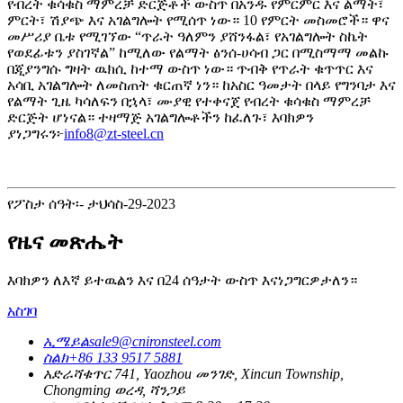
የብረት ቁሳቁስ ማምረቻ ድርጅቶች ውስጥ በአንዱ የምርምር እና ልማት፣
ምርት፣ ሽያጭ እና አገልግሎት የሚሰጥ ነው። 10 የምርት መስመሮች። ዋና
መሥሪያ ቤቱ የሚገኘው “ጥራት ዓለምን ያሸንፋል፣ የአገልግሎት ስኬት
የወደፊቱን ያስገኛል” ከሚለው የልማት ፅንሰ-ሀሳብ ጋር በሚስማማ መልኩ
በጂያንግሱ ግዛት ዉክሲ ከተማ ውስጥ ነው። ጥብቅ የጥራት ቁጥጥር እና
አሳቢ አገልግሎት ለመስጠት ቁርጠኛ ነን። ከአስር ዓመታት በላይ የግንባታ እና
የልማት ጊዜ ካሳለፍን በኋላ፣ ሙያዊ የተቀናጀ የብረት ቁሳቁስ ማምረቻ
ድርጅት ሆነናል። ተዛማጅ አገልግሎቶችን ከፈለጉ፣ እባክዎን
ያነጋግሩን፦
info8@zt-steel.cn
የፖስታ ሰዓት፡- ታህሳስ-29-2023
የዜና መጽሔት
እባክዎን ለእኛ ይተዉልን እና በ24 ሰዓታት ውስጥ እናነጋግርዎታለን።
አስገባ
ኢሜይል
sale9@cnironsteel.com
ስልክ
+86 133 9517 5881
አድራሻ
ቁጥር 741, Yaozhou መንገድ, Xincun Township,
Chongming ወረዳ, ሻንጋይ