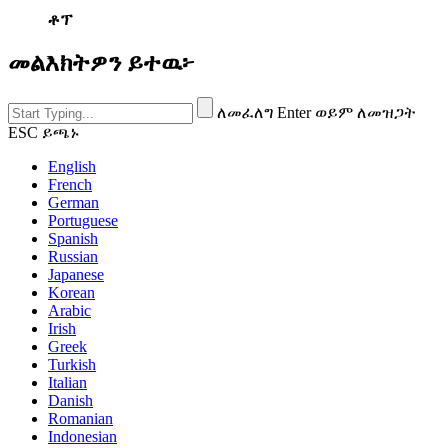
ቶፕ
መልእክትዎን ይተዉ፦
ለመፈለግ Enter ወይም ለመዝጋት
ESC ይጫኑ
English
French
German
Portuguese
Spanish
Russian
Japanese
Korean
Arabic
Irish
Greek
Turkish
Italian
Danish
Romanian
Indonesian