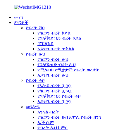
መነሻ
ምርቶች
የብረት ሽቦ
የካርቦን ብረት ኮይል
የጋለቫናይዝድ ብረት ኮይል
ፒፒጂአይ
አይዝጌ ብረት ጥቅልል
የብረት ሉህ
የካርቦን ብረት ሉህ
የጋለቫኒዝድ ብረት ሉህ
የሚለብስ የሚቋቋም የብረት ወረቀት
አይዝጌ ብረት ሉህ
የብረት ቱቦ
የአሎይ-ብረት ቧንቧ
የካርቦን ብረት ቧንቧ
የጋለቫናይዝድ የብረት ቱቦ
አይዝጌ ብረት ቧንቧ
መገለጫ
አንግል ብረት
የካርቦን ብረት ክብ አሞሌ የብረት ዘንግ
ኤች ቢም
የብረት ሉህ ክምር